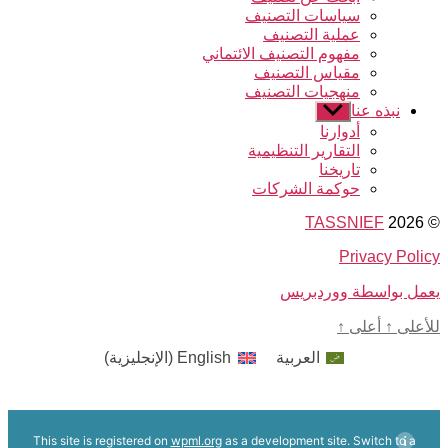
الفرعية
سياسات التصنيف
عملية التصنيف
مفهوم التصنيف الائتماني
مقياس التصنيف
منهجيات التصنيف
نبذه عنا
عرض
القائمة
أدوارنا
الفرعية
التقارير التنظيمية
تاريخنا
حوكمة الشركات
TASSNIEF
© 2026
Privacy Policy
يعمل بواسطة ووردبريس
للأعلى
↑
أعلى
↑
العربية
English
(
الإنجليزية
)
This site is registered on
wpml.org
as a development site. Switch to a