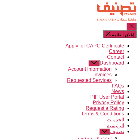
TASSNIEF
التخطي
إلى
المحتوى
إغلاق
البحث
إغلاق القائمة
Apply for CAPC Certificate
Career
Contact
Dashboard
عرض
القائمة
Account Information
الفرعية
Invoices
Requested Services
FAQs
News
PIF User Portal
Privacy Policy
Request a Rating
Terms & Conditions
الخدمات
الرئيسية
تصنيف
عرض
القائمة
ابحث عن تصنيف